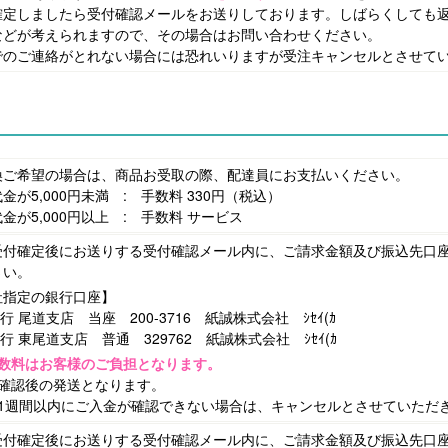
確定しましたら受付確認メールをお送りしております。しばらくしても
などが考えられますので、その場合はお問い合わせください。
でのご連絡がとれない場合には恐れいりますが受注キャンセルとさせて
換ご希望の場合は、商品お受取の際、配達員にお支払いください。
が5,000円未満 : 手数料 330円（税込）
が5,000円以上 : 手数料 サービス
受付確定後にお送りする受付確認メール内に、ご請求金額及び振込先口
さい。
指定の銀行口座】
行 尾道支店 当座 200-3716 紙誠株式会社 ｼｾｲ(ｶ
行 東尾道支店 普通 329762 紙誠株式会社 ｼｾｲ(ｶ
数料はお客様のご負担となります。
金確認後の発送となります。
後1週間以内にご入金が確認できない場合は、キャンセルとさせていただ
受付確定後にお送りする受付確認メール内に、ご請求金額及び振込先口