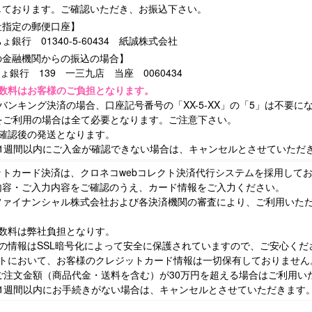
しております。ご確認いただき、お振込下さい。
指定の郵便口座】
ょ銀行 01340-5-60434 紙誠株式会社
金融機関からの振込の場合】
ょ銀行 139 一三九店 当座 0060434
数料はお客様のご負担となります。
バンキング決済の場合、口座記号番号の「XX-5-XX」の「5」は不要に
をご利用の場合は全て必要となります。ご注意下さい。
金確認後の発送となります。
後1週間以内にご入金が確認できない場合は、キャンセルとさせていただ
ットカード決済は、クロネコwebコレクト決済代行システムを採用して
内容・ご入力内容をご確認のうえ、カード情報をご入力ください。
ファイナンシャル株式会社および各決済機関の審査により、ご利用いた
。
手数料は弊社負担となりす。
様の情報はSSL暗号化によって安全に保護されていますので、ご安心くだ
イトにおいて、お客様のクレジットカード情報は一切保有しておりません
のご注文金額（商品代金・送料を含む）が30万円を超える場合はご利用い
後1週間以内にお手続きがない場合は、キャンセルとさせていただきます