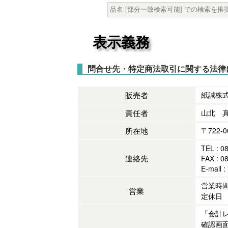
表示義務
問合せ先・特定商法取引に関する法律
販売者
紙誠株
責任者
山北 
所在地
〒722-
TEL : 0
連絡先
FAX : 0
E-mail :
営業時間 
営業
定休日
「会計
確認画