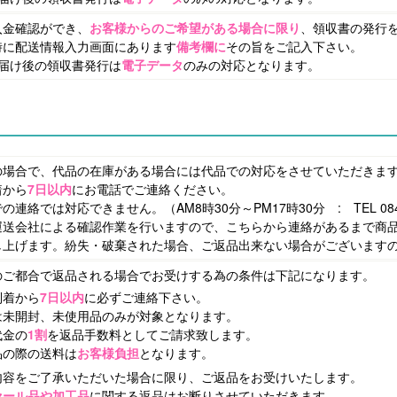
入金確認ができ、
お客様からのご希望がある場合に限り
、領収書の発行
時に配送情報入力画面にあります
備考欄に
その旨をご記入下さい。
お届け後の領収書発行は
電子データ
のみの対応となります。
の場合で、代品の在庫がある場合には代品での対応をさせていただきま
着から
7日以内
にお電話でご連絡ください。
の連絡では対応できません。（AM8時30分～PM17時30分 : TEL 0848-
運送会社による確認作業を行いますので、こちらから連絡があるまで商
し上げます。紛失・破棄された場合、ご返品出来ない場合がございます
のご都合で返品される場合でお受けする為の条件は下記になります。
到着から
7日以内
に必ずご連絡下さい。
は未開封、未使用品のみが対象となります。
代金の
1割
を返品手数料としてご請求致します。
品の際の送料は
お客様負担
となります。
内容をご了承いただいた場合に限り、ご返品をお受けいたします。
セール品や加工品
に関する返品はお断りさせていただきます。