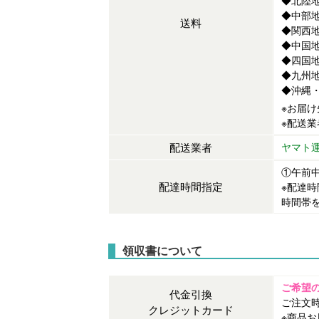
◆北陸地
◆中部地
送料
◆関西地
◆中国地
◆四国地
◆九州地
◆沖縄・離
※お届
※配送
配送業者
ヤマト
①午前中
配達時間指定
※配達
時間帯
領収書について
ご希望
代金引換
ご注文
クレジットカード
※商品