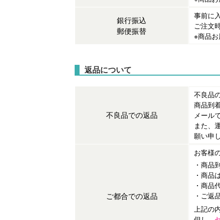
事前に
銀行振込
ご注文
郵便振替
※商品
返品について
不良品
商品到
不良品での返品
メールで
また、
願い申
お客様
・商品
・商品
・商品
ご都合での返品
・ご返
上記の
但し、