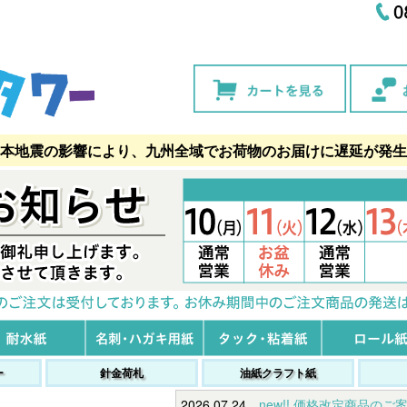
本地震の影響により、九州全域でお荷物のお届けに遅延が発生
ー
針金荷札
油紙クラフト紙
2026.07.24
new!! 価格改定商品のご