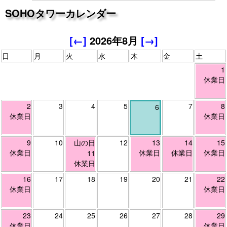
SOHOタワーカレンダー
[←]
2026年8月
[→]
日
月
火
水
木
金
土
1
休業日
2
3
4
5
7
8
6
休業日
休業日
9
10
山の日
12
13
14
15
休業日
休業日
休業日
休業日
11
休業日
16
17
18
19
20
21
22
休業日
休業日
23
24
25
26
27
28
29
休業日
休業日