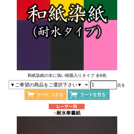
和紙染紙の水に強い樹脂入りタイプ 全6色
点を
○
耐水奉書紙