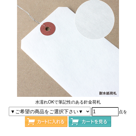
水濡れOKで筆記性のある針金荷札
点を