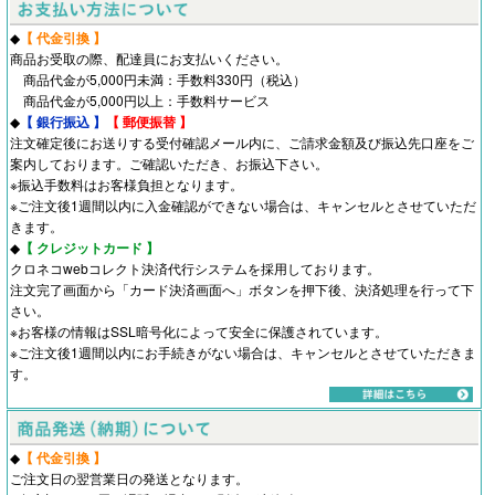
◆
【 代金引換 】
商品お受取の際、配達員にお支払いください。
商品代金が5,000円未満：手数料330円（税込）
商品代金が5,000円以上：手数料サービス
◆
【 銀行振込 】
【 郵便振替 】
注文確定後にお送りする受付確認メール内に、ご請求金額及び振込先口座をご
案内しております。ご確認いただき、お振込下さい。
※振込手数料はお客様負担となります。
※ご注文後1週間以内に入金確認ができない場合は、キャンセルとさせていただ
きます。
◆
【 クレジットカード 】
クロネコwebコレクト決済代行システムを採用しております。
注文完了画面から「カード決済画面へ」ボタンを押下後、決済処理を行って下
さい。
※お客様の情報はSSL暗号化によって安全に保護されています。
※ご注文後1週間以内にお手続きがない場合は、キャンセルとさせていただきま
す。
◆
【 代金引換 】
ご注文日の翌営業日の発送となります。