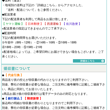
◆送料（運賃）
・地域別の送料は下記の「詳細はこちら」からアクセスした、
「
送料・配送について
」をご参照ください。
◆配送業者
下記の配送業者を利用して商品をお届け致します。
【 ヤマト運輸 】
【 日本郵便 】
【 西濃運輸 】
【 佐川急便 】
※配送業者の指定はできませんのでご了承下さい。
◆配達時間
下記の配達時間帯をお選びいただけます。
①午前中（8時～12時）・②14時～16時・③16時～18時
④18時～20時・⑤19時～21時
※配達地域によっては、ご希望日時にお届けできない場合もございます。ご了
承ください。
◆
【 代金引換 】
商品送り状の控えが領収書の代わりとなりますのでご利用下さい。
別途、弊社の領収書が必要な場合は、ご注文時に備考欄等に記載しご連絡下さ
い。商品に同封してお送りいたします。
※商品お届け後の領収書発行は電子データのみの対応となります。
◆
【 銀行振込 】
【 郵便振替 】
振込時の明細が領収書の替わりとなりますのでご利用下さい。
別途、弊社の領収書が必要な場合は、ご注文時に備考欄等に記載しご連絡下さ