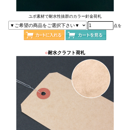
ユポ素材で耐水性抜群のカラー針金荷札
点を
○
耐水クラフト荷札