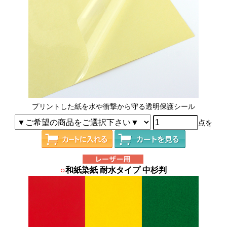
プリントした紙を水や衝撃から守る透明保護シール
点を
○
和紙染紙 耐水タイプ 中杉判