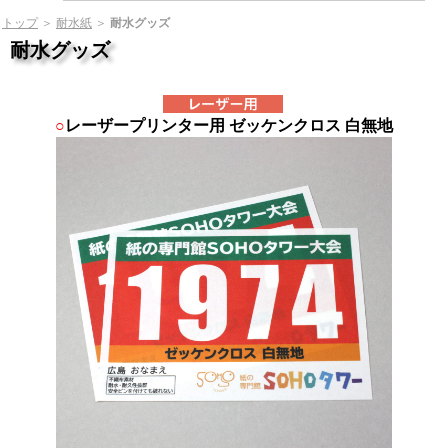
トップ
＞
耐水紙
＞
耐水グッズ
耐水グッズ
○
レーザープリンター用 ゼッケンクロス 白無地