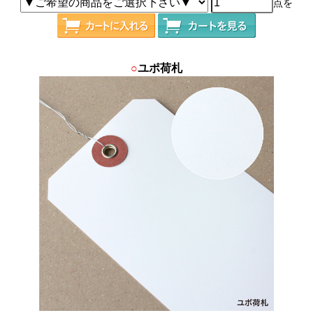
点を
○
ユポ荷札