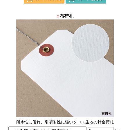
○
布荷札
耐水性に優れ、引裂耐性に強いクロス生地の針金荷札