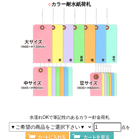
○
カラー耐水紙荷札
水濡れOKで筆記性のあるカラー針金荷札
点を