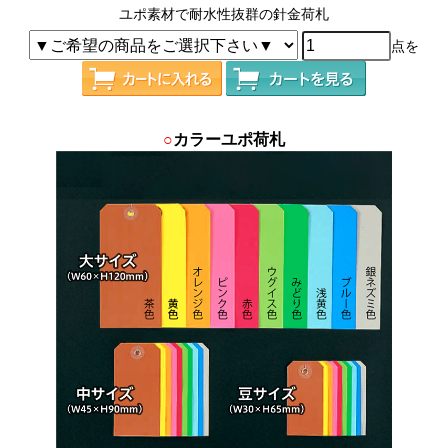
ユポ素材で耐水性抜群の針金荷札
点を
○
カラーユポ荷札