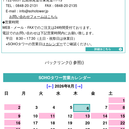
TEL：0848-20-2131 FAX：0848-20-2135
E-mail：info@sohotower.jp
お問い合わせフォームはこちら
◆営業時間
WEB・メール・FAXでのご注文は24時間受付ております。
電話でのお問い合わせは下記営業時間内にお願い致します。
平日 8:30～17:30（土日・祝祭日は休業日）
※SOHOタワーの営業日は
カレンダー
でご確認ください。
バックリンク(
)
参照(
)
SOHOタワー営業カレンダー
[←]
2026年8月
[→]
日
月
火
水
木
金
土
1
2
3
4
5
7
8
6
9
10
11
12
13
14
15
16
17
18
19
20
21
22