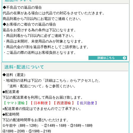
◆不良品での返品の場合
代品の在庫がある場合には代品での対応をさせていただきます。
商品到着から7日以内にお電話でご連絡ください。
◆お客様のご都合での返品の場合
返品をお受けする為の条件は下記になります。
・商品到着から7日以内に必ずご連絡下さい。
・商品は未開封、未使用品のみが対象となります。
・商品代金の1割を返品手数料としてご請求致します。
・ご返品の際の送料はお客様負担となります。
◆送料（運賃）
・地域別の送料は下記の「詳細はこちら」からアクセスした、
「
送料・配送について
」をご参照ください。
◆配送業者
下記の配送業者を利用して商品をお届け致します。
【 ヤマト運輸 】
【 日本郵便 】
【 西濃運輸 】
【 佐川急便 】
※配送業者の指定はできませんのでご了承下さい。
◆配達時間
下記の配達時間帯をお選びいただけます。
①午前中（8時～12時）・②14時～16時・③16時～18時
④18時～20時・⑤19時～21時