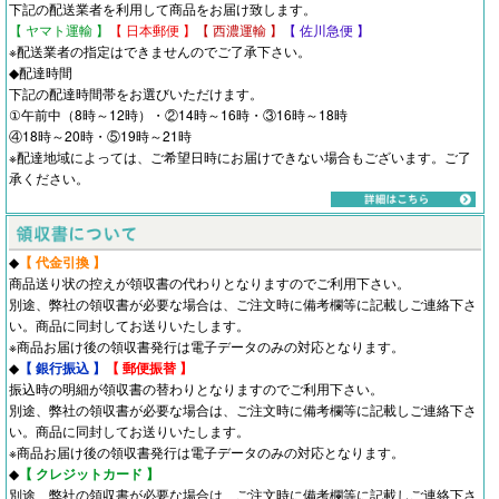
下記の配送業者を利用して商品をお届け致します。
【 ヤマト運輸 】
【 日本郵便 】
【 西濃運輸 】
【 佐川急便 】
※配送業者の指定はできませんのでご了承下さい。
◆配達時間
下記の配達時間帯をお選びいただけます。
①午前中（8時～12時）・②14時～16時・③16時～18時
④18時～20時・⑤19時～21時
※配達地域によっては、ご希望日時にお届けできない場合もございます。ご了
承ください。
◆
【 代金引換 】
商品送り状の控えが領収書の代わりとなりますのでご利用下さい。
別途、弊社の領収書が必要な場合は、ご注文時に備考欄等に記載しご連絡下さ
い。商品に同封してお送りいたします。
※商品お届け後の領収書発行は電子データのみの対応となります。
◆
【 銀行振込 】
【 郵便振替 】
振込時の明細が領収書の替わりとなりますのでご利用下さい。
別途、弊社の領収書が必要な場合は、ご注文時に備考欄等に記載しご連絡下さ
い。商品に同封してお送りいたします。
※商品お届け後の領収書発行は電子データのみの対応となります。
◆
【 クレジットカード 】
別途、弊社の領収書が必要な場合は、ご注文時に備考欄等に記載しご連絡下さ