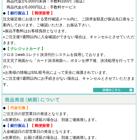
商品代金が5,000円未満：手数料330円（税込）
商品代金が5,000円以上：手数料サービス
◆
【 銀行振込 】
【 郵便振替 】
注文確定後にお送りする受付確認メール内に、ご請求金額及び振込先口座をご
案内しております。ご確認いただき、お振込下さい。
※振込手数料はお客様負担となります。
※ご注文後1週間以内に入金確認ができない場合は、キャンセルとさせていただ
きます。
◆
【 クレジットカード 】
クロネコwebコレクト決済代行システムを採用しております。
注文完了画面から「カード決済画面へ」ボタンを押下後、決済処理を行って下
さい。
※お客様の情報はSSL暗号化によって安全に保護されています。
※ご注文後1週間以内にお手続きがない場合は、キャンセルとさせていただきま
す。
◆
【 代金引換 】
ご注文日の翌営業日の発送となります。
※在庫切れ、お届け遅延の場合は、別途ご連絡致します。
◆
【 銀行振込 】
【 郵便振替 】
入金確認日の翌営業日の発送となります。
※在庫切れ、お届け遅延の場合は、別途ご連絡致します。