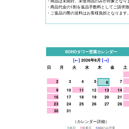
・商品は未開封、未使用品のみが対象となり
・商品代金の1割を返品手数料としてご請求
・ご返品の際の送料はお客様負担となります
SOHOタワー営業カレンダー
[←]
2026年8月
[→]
日
月
火
水
木
金
土
2
3
4
5
7
6
9
10
11
12
13
14
16
17
18
19
20
21
23
24
25
26
27
28
30
31
（カレンダー詳細）
■
■
■
本日
休業日
AMのみ営業