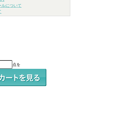
ールについて
て
点を