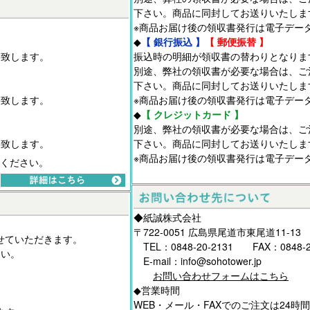
下さい。商品に同封してお送りいたしま
※商品お届け後の領収書発行は電子デー
◆
【 銀行振込 】
【 郵便振替 】
絡致します。
振込時の明細が領収書の替わりとなりま
別途、弊社の領収書が必要な場合は、ご
下さい。商品に同封してお送りいたしま
絡致します。
※商品お届け後の領収書発行は電子デー
◆
【 クレジットカード 】
別途、弊社の領収書が必要な場合は、ご
絡致します。
下さい。商品に同封してお送りいたしま
※商品お届け後の領収書発行は電子デー
ください。
◆紙誠株式会社
〒722-0051 広島県尾道市東尾道11-13
せていただきます。
TEL：0848-20-2131 FAX：0848-2
さい。
E-mail：info@sohotower.jp
お問い合わせフォームはこちら
。
◆営業時間
。
WEB・メール・FAXでのご注文は24時