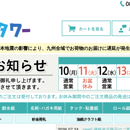
本地震の影響により、九州全域でお荷物のお届けに遅延が発生
ー
針金荷札
油紙クラフト紙
2026.07.24
new!! 価格改定商品のご