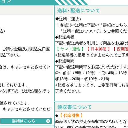
◆送料（運賃）
。
・地域別の送料は下記の「詳細はこちら
税込）
「
送料・配送について
」をご参照くだ
◆配送業者
下記の配送業者を利用して商品をお届け
、ご請求金額及び振込先口座
【 ヤマト運輸 】
【 日本郵便 】
【 西濃
振込下さい。
※配送業者の指定はできませんのでご了
◆配達時間
合は、キャンセルとさせてい
下記の配達時間帯をお選びいただけます
①午前中（8時～12時）・②14時～16時
④18時～20時・⑤19時～21時
用しております。
※配達地域によっては、ご希望日時にお
ンを押下後、決済処理を行っ
了承ください。
保護されています。
、キャンセルとさせていただ
◆
【 代金引換 】
商品送り状の控えが領収書の代わりとな
別途、弊社の領収書が必要な場合は、ご