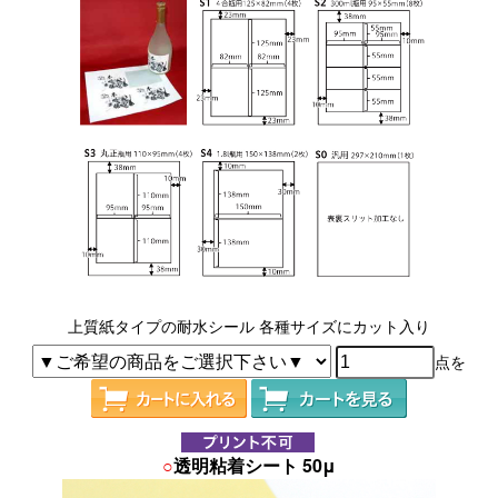
上質紙タイプの耐水シール 各種サイズにカット入り
点を
○
透明粘着シート 50μ