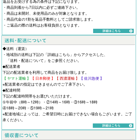
返品をお受けする為の条件は下記になります。
・商品到着から7日以内に必ずご連絡下さい。
・商品は未開封、未使用品のみが対象となります。
・商品代金の1割を返品手数料としてご請求致します。
・ご返品の際の送料はお客様負担となります。
◆送料（運賃）
・地域別の送料は下記の「詳細はこちら」からアクセスした、
「
送料・配送について
」をご参照ください。
◆配送業者
下記の配送業者を利用して商品をお届け致します。
【 ヤマト運輸 】
【 日本郵便 】
【 西濃運輸 】
【 佐川急便 】
※配送業者の指定はできませんのでご了承下さい。
◆配達時間
下記の配達時間帯をお選びいただけます。
①午前中（8時～12時）・②14時～16時・③16時～18時
④18時～20時・⑤19時～21時
※配達地域によっては、ご希望日時にお届けできない場合もございます。ご了
承ください。