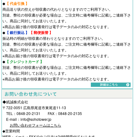
◆
【 代金引換 】
商品送り状の控えが領収書の代わりとなりますのでご利用下さい。
別途、弊社の領収書が必要な場合は、ご注文時に備考欄等に記載しご連絡下さ
い。商品に同封してお送りいたします。
※商品お届け後の領収書発行は電子データのみの対応となります。
◆
【 銀行振込 】
【 郵便振替 】
振込時の明細が領収書の替わりとなりますのでご利用下さい。
別途、弊社の領収書が必要な場合は、ご注文時に備考欄等に記載しご連絡下さ
い。商品に同封してお送りいたします。
※商品お届け後の領収書発行は電子データのみの対応となります。
◆
【 クレジットカード 】
別途、弊社の領収書が必要な場合は、ご注文時に備考欄等に記載しご連絡下さ
い。商品に同封してお送りいたします。
※商品お届け後の領収書発行は電子データのみの対応となります。
◆紙誠株式会社
〒722-0051 広島県尾道市東尾道11-13
TEL：0848-20-2131 FAX：0848-20-2135
E-mail：info@sohotower.jp
お問い合わせフォームはこちら
◆営業時間
WEB・メール・FAXでのご注文は24時間受付ております。