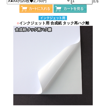
点を
○
インクジェット用 合成紙 タック再ハク離