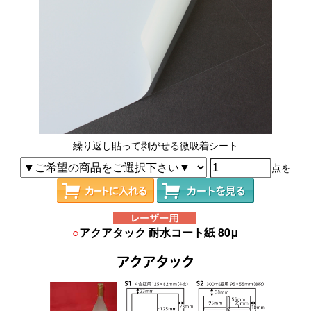
繰り返し貼って剥がせる微吸着シート
点を
○
アクアタック 耐水コート紙 80μ