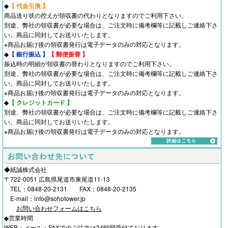
◆
【 代金引換 】
商品送り状の控えが領収書の代わりとなりますのでご利用下さい。
別途、弊社の領収書が必要な場合は、ご注文時に備考欄等に記載しご連絡下さ
い。商品に同封してお送りいたします。
※商品お届け後の領収書発行は電子データのみの対応となります。
◆
【 銀行振込 】
【 郵便振替 】
振込時の明細が領収書の替わりとなりますのでご利用下さい。
別途、弊社の領収書が必要な場合は、ご注文時に備考欄等に記載しご連絡下さ
い。商品に同封してお送りいたします。
※商品お届け後の領収書発行は電子データのみの対応となります。
◆
【 クレジットカード 】
別途、弊社の領収書が必要な場合は、ご注文時に備考欄等に記載しご連絡下さ
い。商品に同封してお送りいたします。
※商品お届け後の領収書発行は電子データのみの対応となります。
◆紙誠株式会社
〒722-0051 広島県尾道市東尾道11-13
TEL：0848-20-2131 FAX：0848-20-2135
E-mail：info@sohotower.jp
お問い合わせフォームはこちら
◆営業時間
WEB・メール・FAXでのご注文は24時間受付ております。