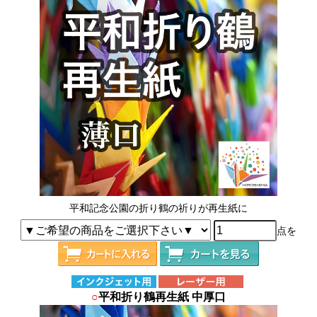
平和記念公園の折り鶴の祈りが再生紙に
点を
○
平和折り鶴再生紙 中厚口