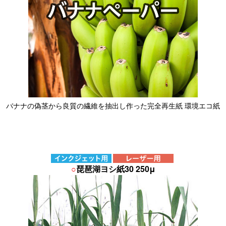
バナナの偽茎から良質の繊維を抽出し作った完全再生紙 環境エコ紙
○
琵琶湖ヨシ紙30 250μ