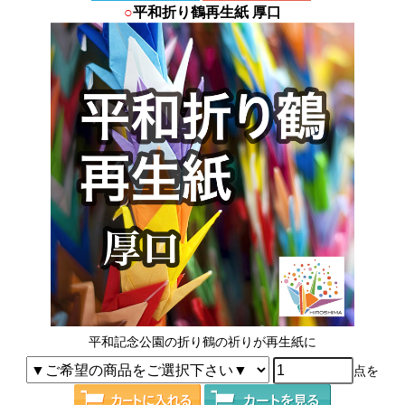
○
平和折り鶴再生紙 厚口
平和記念公園の折り鶴の祈りが再生紙に
点を