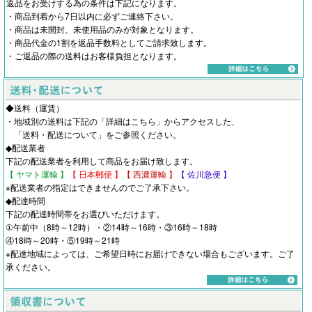
返品をお受けする為の条件は下記になります。
・商品到着から7日以内に必ずご連絡下さい。
・商品は未開封、未使用品のみが対象となります。
・商品代金の1割を返品手数料としてご請求致します。
・ご返品の際の送料はお客様負担となります。
◆送料（運賃）
・地域別の送料は下記の「詳細はこちら」からアクセスした、
「
送料・配送について
」をご参照ください。
◆配送業者
下記の配送業者を利用して商品をお届け致します。
【 ヤマト運輸 】
【 日本郵便 】
【 西濃運輸 】
【 佐川急便 】
※配送業者の指定はできませんのでご了承下さい。
◆配達時間
下記の配達時間帯をお選びいただけます。
①午前中（8時～12時）・②14時～16時・③16時～18時
④18時～20時・⑤19時～21時
※配達地域によっては、ご希望日時にお届けできない場合もございます。ご了
承ください。