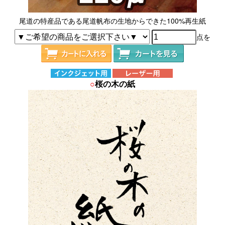
尾道の特産品である尾道帆布の生地からできた100%再生紙
点を
○
桜の木の紙