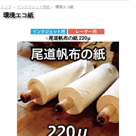
トップ
＞
インクジェット用紙
＞
環境エコ紙
環境エコ紙
○
尾道帆布の紙 220μ