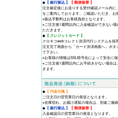
◆
【 銀行振込 】
【 郵便振替 】
注文確定後にお送りする受付確認メール内に
をご案内しております。ご確認いただき、お
※振込手数料はお客様負担となります。
※ご注文後1週間以内に入金確認ができない場
ただきます。
◆
【 クレジットカード 】
クロネコwebコレクト決済代行システムを採
注文完了画面から「カード決済画面へ」ボタ
て下さい。
※お客様の情報はSSL暗号化によって安全に
※ご注文後1週間以内にお手続きがない場合は
きます。
◆
【 代金引換 】
ご注文日の翌営業日の発送となります。
※在庫切れ、お届け遅延の場合は、別途ご連
◆
【 銀行振込 】
【 郵便振替 】
入金確認日の翌営業日の発送となります。