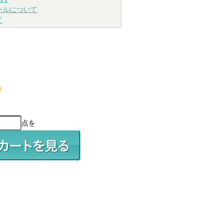
ールについて
て
）
）
点を