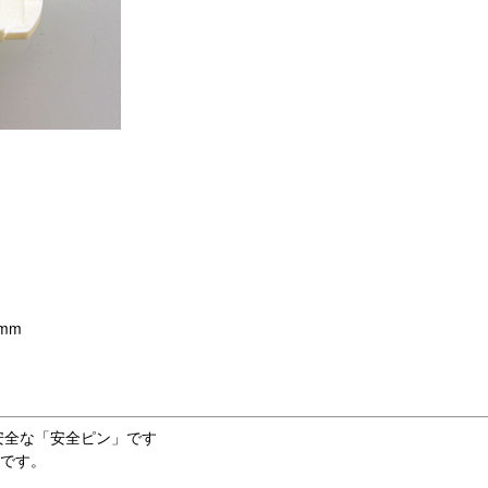
ス
mm
安全な「安全ピン」です
用です。