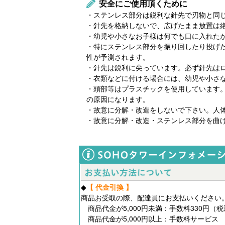
安全にご使用頂くために
・ステンレス部分は鋭利な針先で刃物と同
・針先を格納しないで、広げたまま放置は
・幼児や小さなお子様は何でも口に入れた
・特にステンレス部分を振り回したり投げ
性が予測されます。
・針先は鋭利に尖っています。必ず針先は
・衣類などに付ける場合には、幼児や小さ
・頭部等はプラスチックを使用しています
の原因になります。
・故意に分解・改造をしないで下さい。人
・故意に分解・改造・ステンレス部分を曲
◆
【 代金引換 】
商品お受取の際、配達員にお支払いください
商品代金が5,000円未満：手数料330円（
商品代金が5,000円以上：手数料サービス