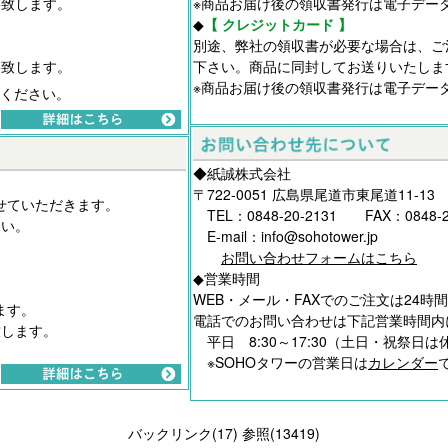
絡致します。
※商品お届け後の領収書発行は電子デー
◆
【 クレジットカード 】
別途、弊社の領収書が必要な場合は、ご
絡致します。
下さい。商品に同封してお送りいたしま
※商品お届け後の領収書発行は電子デー
ください。
◆紙誠株式会社
〒722-0051 広島県尾道市東尾道11-13
せていただきます。
TEL：0848-20-2131 FAX：0848-2
さい。
E-mail：info@sohotower.jp
お問い合わせフォームはこちら
。
◆営業時間
。
WEB・メール・FAXでのご注文は24時
ます。
電話でのお問い合わせは下記営業時間内
致します。
平日 8:30～17:30（土日・祝祭日は
。
※SOHOタワーの営業日は
カレンダー
バックリンク(17)
参照(13419)