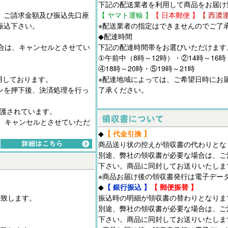
下記の配送業者を利用して商品をお届け
、ご請求金額及び振込先口座
【 ヤマト運輸 】
【 日本郵便 】
【 西濃
振込下さい。
※配送業者の指定はできませんのでご了
◆配達時間
合は、キャンセルとさせてい
下記の配達時間帯をお選びいただけます
①午前中（8時～12時）・②14時～16時
④18時～20時・⑤19時～21時
用しております。
※配達地域によっては、ご希望日時にお
ンを押下後、決済処理を行っ
了承ください。
保護されています。
、キャンセルとさせていただ
◆
【 代金引換 】
商品送り状の控えが領収書の代わりとな
別途、弊社の領収書が必要な場合は、ご
下さい。商品に同封してお送りいたしま
※商品お届け後の領収書発行は電子デー
◆
【 銀行振込 】
【 郵便振替 】
絡致します。
振込時の明細が領収書の替わりとなりま
別途、弊社の領収書が必要な場合は、ご
下さい。商品に同封してお送りいたしま