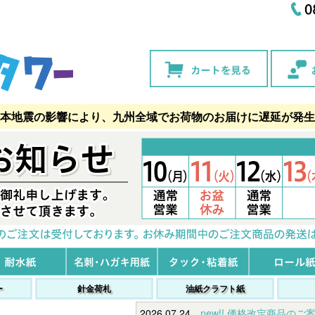
本地震の影響により、九州全域でお荷物のお届けに遅延が発生
ー
針金荷札
油紙クラフト紙
2026.07.24
new!! 価格改定商品のご