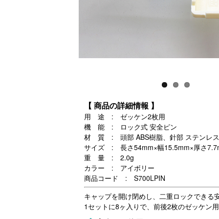
【 商品の詳細情報 】
用 途 : ゼッケン2枚用
機 能 : ロック式 安全ピン
材 質 : 頭部 ABS樹脂、針部 ステンレ
サイズ : 長さ54mm×幅15.5mm×厚さ7.7
重 量 : 2.0g
カラー : アイボリー
商品コード : S700LPIN
キャップを開け閉めし、二重ロックできる
1セットに8ヶ入りで、前後2枚のゼッケン