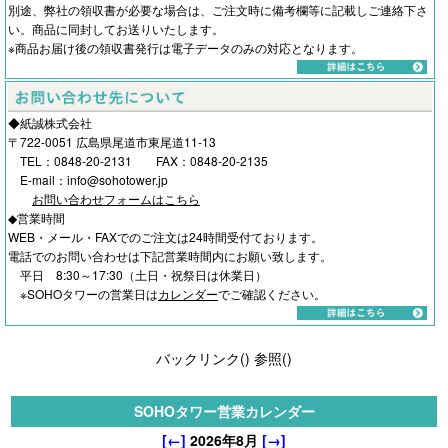
別途、弊社の領収書が必要な場合は、ご注文時に備考欄等に記載しご連絡下さ
い。商品に同封してお送りいたします。
※商品お届け後の領収書発行は電子データのみの対応となります。
◆紙誠株式会社
〒722-0051 広島県尾道市東尾道11-13
TEL：0848-20-2131 FAX：0848-20-2135
E-mail：info@sohotower.jp
お問い合わせフォームはこちら
◆営業時間
WEB・メール・FAXでのご注文は24時間受付ております。
電話でのお問い合わせは下記営業時間内にお願い致します。
平日 8:30～17:30（土日・祝祭日は休業日）
※SOHOタワーの営業日は
カレンダー
でご確認ください。
バックリンク(
)
参照(
)
SOHOタワー営業カレンダー
[←]
2026年8月
[→]