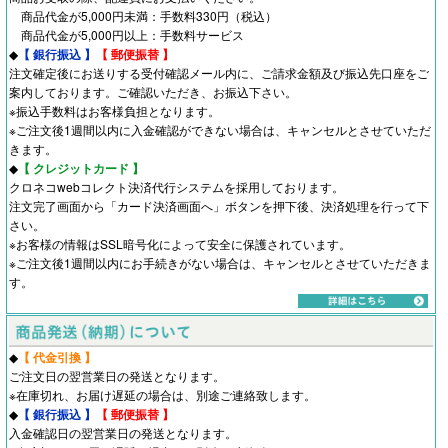
商品代金が5,000円未満：手数料330円（税込）
商品代金が5,000円以上：手数料サービス
◆
【 銀行振込 】
【 郵便振替 】
注文確定後にお送りする受付確認メール内に、ご請求金額及び振込先口座をご
案内しております。ご確認いただき、お振込下さい。
※振込手数料はお客様負担となります。
※ご注文後1週間以内に入金確認ができない場合は、キャンセルとさせていただ
きます。
◆
【 クレジットカード 】
クロネコwebコレクト決済代行システムを採用しております。
注文完了画面から「カード決済画面へ」ボタンを押下後、決済処理を行って下
さい。
※お客様の情報はSSL暗号化によって安全に保護されています。
※ご注文後1週間以内にお手続きがない場合は、キャンセルとさせていただきま
す。
◆
【 代金引換 】
ご注文日の翌営業日の発送となります。
※在庫切れ、お届け遅延の場合は、別途ご連絡致します。
◆
【 銀行振込 】
【 郵便振替 】
入金確認日の翌営業日の発送となります。