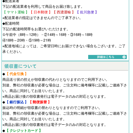
◆配送業者
下記の配送業者を利用して商品をお届け致します。
【 ヤマト運輸 】
【 日本郵便 】
【 西濃運輸 】
【 佐川急便 】
※配送業者の指定はできませんのでご了承下さい。
◆配達時間
下記の配達時間帯をお選びいただけます。
①午前中（8時～12時）・②14時～16時・③16時～18時
④18時～20時・⑤19時～21時
※配達地域によっては、ご希望日時にお届けできない場合もございます。ご了
承ください。
◆
【 代金引換 】
商品送り状の控えが領収書の代わりとなりますのでご利用下さい。
別途、弊社の領収書が必要な場合は、ご注文時に備考欄等に記載しご連絡下さ
い。商品に同封してお送りいたします。
※商品お届け後の領収書発行は電子データのみの対応となります。
◆
【 銀行振込 】
【 郵便振替 】
振込時の明細が領収書の替わりとなりますのでご利用下さい。
別途、弊社の領収書が必要な場合は、ご注文時に備考欄等に記載しご連絡下さ
い。商品に同封してお送りいたします。
※商品お届け後の領収書発行は電子データのみの対応となります。
◆
【 クレジットカード 】