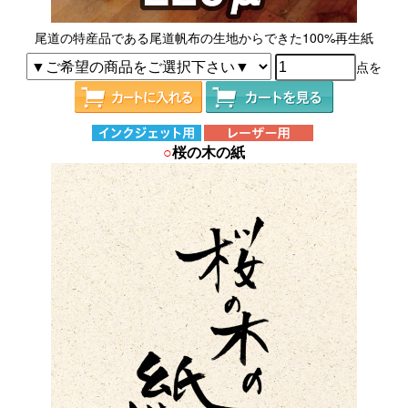
尾道の特産品である尾道帆布の生地からできた100%再生紙
点を
○
桜の木の紙