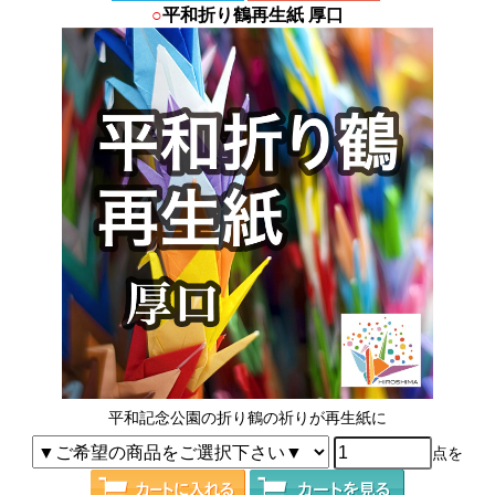
○
平和折り鶴再生紙 厚口
平和記念公園の折り鶴の祈りが再生紙に
点を