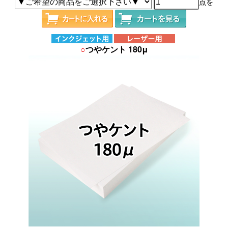
点を
○
つやケント 180μ