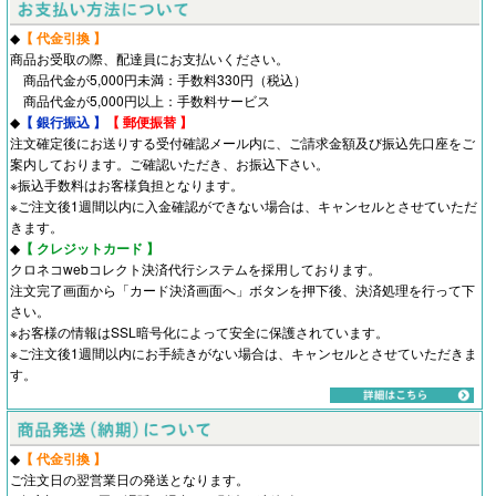
◆
【 代金引換 】
商品お受取の際、配達員にお支払いください。
商品代金が5,000円未満：手数料330円（税込）
商品代金が5,000円以上：手数料サービス
◆
【 銀行振込 】
【 郵便振替 】
注文確定後にお送りする受付確認メール内に、ご請求金額及び振込先口座をご
案内しております。ご確認いただき、お振込下さい。
※振込手数料はお客様負担となります。
※ご注文後1週間以内に入金確認ができない場合は、キャンセルとさせていただ
きます。
◆
【 クレジットカード 】
クロネコwebコレクト決済代行システムを採用しております。
注文完了画面から「カード決済画面へ」ボタンを押下後、決済処理を行って下
さい。
※お客様の情報はSSL暗号化によって安全に保護されています。
※ご注文後1週間以内にお手続きがない場合は、キャンセルとさせていただきま
す。
◆
【 代金引換 】
ご注文日の翌営業日の発送となります。