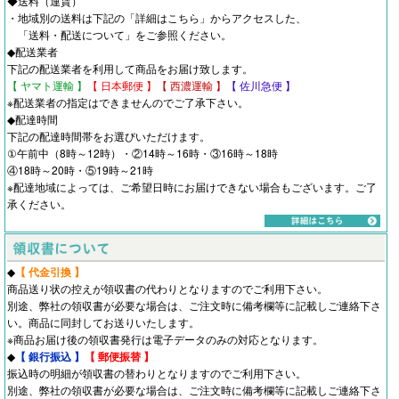
◆送料（運賃）
・地域別の送料は下記の「詳細はこちら」からアクセスした、
「
送料・配送について
」をご参照ください。
◆配送業者
下記の配送業者を利用して商品をお届け致します。
【 ヤマト運輸 】
【 日本郵便 】
【 西濃運輸 】
【 佐川急便 】
※配送業者の指定はできませんのでご了承下さい。
◆配達時間
下記の配達時間帯をお選びいただけます。
①午前中（8時～12時）・②14時～16時・③16時～18時
④18時～20時・⑤19時～21時
※配達地域によっては、ご希望日時にお届けできない場合もございます。ご了
承ください。
◆
【 代金引換 】
商品送り状の控えが領収書の代わりとなりますのでご利用下さい。
別途、弊社の領収書が必要な場合は、ご注文時に備考欄等に記載しご連絡下さ
い。商品に同封してお送りいたします。
※商品お届け後の領収書発行は電子データのみの対応となります。
◆
【 銀行振込 】
【 郵便振替 】
振込時の明細が領収書の替わりとなりますのでご利用下さい。
別途、弊社の領収書が必要な場合は、ご注文時に備考欄等に記載しご連絡下さ