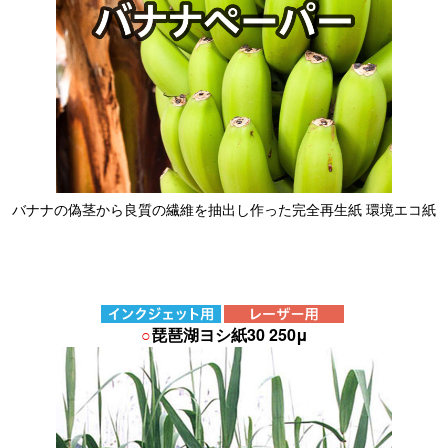
バナナの偽茎から良質の繊維を抽出し作った完全再生紙 環境エコ紙
○
琵琶湖ヨシ紙30 250μ