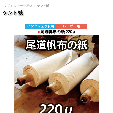
トップ
＞
レーザー用紙
＞
ケント紙
ケント紙
○
尾道帆布の紙 220μ