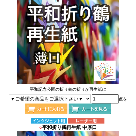
平和記念公園の折り鶴の祈りが再生紙に
点を
○
平和折り鶴再生紙 中厚口