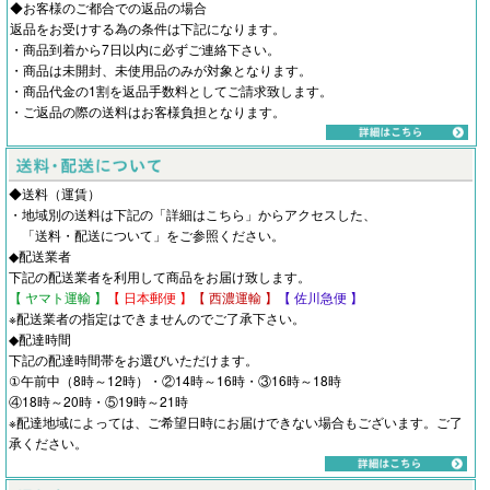
◆お客様のご都合での返品の場合
返品をお受けする為の条件は下記になります。
・商品到着から7日以内に必ずご連絡下さい。
・商品は未開封、未使用品のみが対象となります。
・商品代金の1割を返品手数料としてご請求致します。
・ご返品の際の送料はお客様負担となります。
◆送料（運賃）
・地域別の送料は下記の「詳細はこちら」からアクセスした、
「
送料・配送について
」をご参照ください。
◆配送業者
下記の配送業者を利用して商品をお届け致します。
【 ヤマト運輸 】
【 日本郵便 】
【 西濃運輸 】
【 佐川急便 】
※配送業者の指定はできませんのでご了承下さい。
◆配達時間
下記の配達時間帯をお選びいただけます。
①午前中（8時～12時）・②14時～16時・③16時～18時
④18時～20時・⑤19時～21時
※配達地域によっては、ご希望日時にお届けできない場合もございます。ご了
承ください。