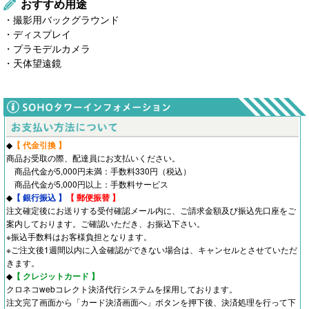
おすすめ用途
・撮影用バックグラウンド
・ディスプレイ
・プラモデルカメラ
・天体望遠鏡
◆
【 代金引換 】
商品お受取の際、配達員にお支払いください。
商品代金が5,000円未満：手数料330円（税込）
商品代金が5,000円以上：手数料サービス
◆
【 銀行振込 】
【 郵便振替 】
注文確定後にお送りする受付確認メール内に、ご請求金額及び振込先口座をご
案内しております。ご確認いただき、お振込下さい。
※振込手数料はお客様負担となります。
※ご注文後1週間以内に入金確認ができない場合は、キャンセルとさせていただ
きます。
◆
【 クレジットカード 】
クロネコwebコレクト決済代行システムを採用しております。
注文完了画面から「カード決済画面へ」ボタンを押下後、決済処理を行って下