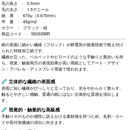
毛の長さ : 0.5mm
毛の太さ : 1.5デニール
紙 厚 : 670μ（0.670mm）
坪 量 : 45g/m2
カラー : ブラック・紺
商品コード : S505SWR
紙の表面に細かい繊維（フロック）が静電気や接着技術で植え付け
られた特殊加工紙です。
繊維が立った、ベルベットやビロードのような手触りと風合いを持
ち、視覚・触覚両方の表現効果が高い用紙としてアート・デザイ
ン・アパレル・ディスプレイ用途で使われます。
立体的な繊維の表面感
表面に短い繊維がびっしりと立っており、光をやわらかく散らす。
触るとやさしい感触。普通の紙にはない立体的な質感を演出しま
す。
視覚的・触覚的な高級感
手触りそのものが感性に訴えかける素材感を持つため、名刺・カー
ドや高付加価値の演出に向きます。