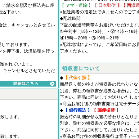
、ご請求金額及び振込先口座
【 ヤマト運輸 】
【 日本郵便 】
【 西濃
振込下さい。
※配送業者の指定はできませんのでご了
◆配達時間
合は、キャンセルとさせてい
下記の配達時間帯をお選びいただけます
①午前中（8時～12時）・②14時～16時
④18時～20時・⑤19時～21時
用しております。
※配達地域によっては、ご希望日時にお
ンを押下後、決済処理を行っ
了承ください。
保護されています。
、キャンセルとさせていただ
◆
【 代金引換 】
商品送り状の控えが領収書の代わりとな
別途、弊社の領収書が必要な場合は、ご
下さい。商品に同封してお送りいたしま
※商品お届け後の領収書発行は電子デー
◆
【 銀行振込 】
【 郵便振替 】
絡致します。
振込時の明細が領収書の替わりとなりま
別途、弊社の領収書が必要な場合は、ご
下さい。商品に同封してお送りいたしま
絡致します。
※商品お届け後の領収書発行は電子デー