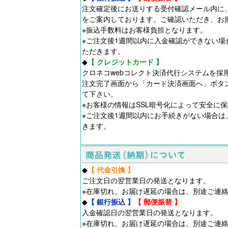
注文確定後にお送りする受付確認メール内に
をご案内しております。ご確認いただき、お
※振込手数料はお客様負担となります。
※ご注文後1週間以内に入金確認ができない場
ただきます。
◆
【 クレジットカード 】
クロネコwebコレクト決済代行システムを採
注文完了画面から「カード決済画面へ」ボタ
て下さい。
※お客様の情報はSSL暗号化によって安全に
※ご注文後1週間以内にお手続きがない場合は
きます。
◆
【 代金引換 】
ご注文日の翌営業日の発送となります。
※在庫切れ、お届け遅延の場合は、別途ご連
◆
【 銀行振込 】
【 郵便振替 】
入金確認日の翌営業日の発送となります。
※在庫切れ、お届け遅延の場合は、別途ご連