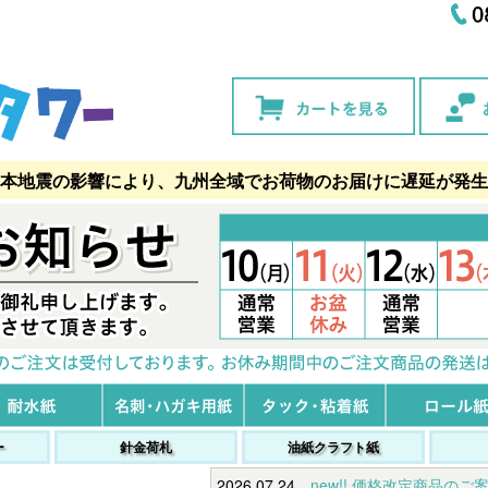
本地震の影響により、九州全域でお荷物のお届けに遅延が発生
ー
針金荷札
油紙クラフト紙
2026.07.24
new!! 価格改定商品のご