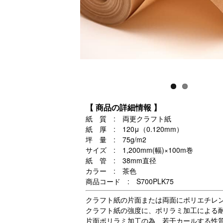
【 商品の詳細情報 】
紙 質 : 両更クラフト紙
紙 厚 : 120μ（0.120mm）
坪 量 : 75g/m2
サイズ : 1,200mm(幅)×100m巻
紙 管 : 38mm直径
カラー : 茶色
商品コード : S700PLK75
クラフト紙の片面または両面にポリエチレン
クラフト紙の強度に、ポリラミ加工による
片面ポリラミ加工の為、若干カールする性