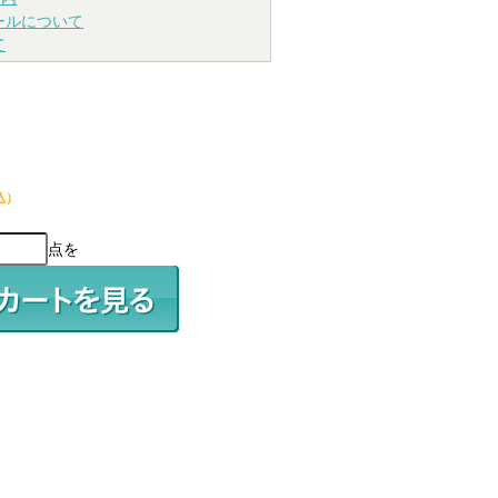
ールについて
て
込）
点を